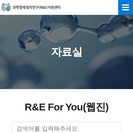
자료실
R&E For You(웹진)