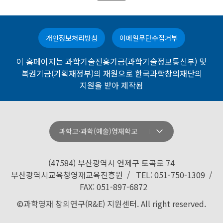
개인정보처리방침
이메일무단수집거부
이 홈페이지는 과학기술진흥기금(과학기술정보통신부) 및
복권기금(기획재정부)의 재원으로 한국과학창의재단의
지원을 받아 제작됨
과학고·과학(예술)영재학교
강원과학고등학교
경기과학고등학교
(47584) 부산광역시 연제구 토곡로 74
경기북과학고등학교
부산광역시교육청영재교육진흥원 / TEL: 051-750-1309 /
FAX: 051-897-6872
경남과학고등학교
©과학영재 창의연구(R&E) 지원센터. All right reserved.
경북과학고등학교